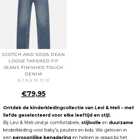
SCOTCH AND SODA DEAN
LOOSE TAPERED FIT
JEANS FINISHED TOUCH
DENIM
6, 7, 8, 9, 10, 11, 12
€
79,95
Ontdek de kinderkledingcollectie van Levi & Meli – met
liefde geselecteerd voor elke leeftijd en stijl.
Bij Levi & Meli vind je comfortabele,
stijlvolle
en
duurzame
kinderkleding voor baby’s, peuters en kids. We geloven in
een
persoonlijke
benadering
en helpen je graag bij het