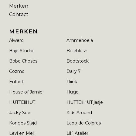
Merken
Contact
MERKEN
Alwero
Ammehoela
Baje Studio
Billieblush
Bobo Choses
Bootstock
Cozmo
Daily 7
Enfant
Fliink
House of Jamie
Hugo
HUTTEliHUT
HUTTEliHUT jasje
Jacky Sue
Kids Around
Konges Sløjd
Labo de Colores
Levi en Meli
Lil´ Atelier