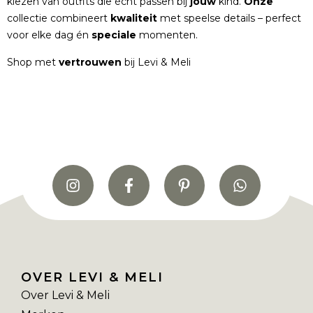
kiezen van outfits die écht passen bij
jouw
kind.
Onze
collectie combineert
kwaliteit
met speelse details – perfect
voor elke dag én
speciale
momenten.
Shop met
vertrouwen
bij Levi & Meli
OVER LEVI & MELI
Over Levi & Meli