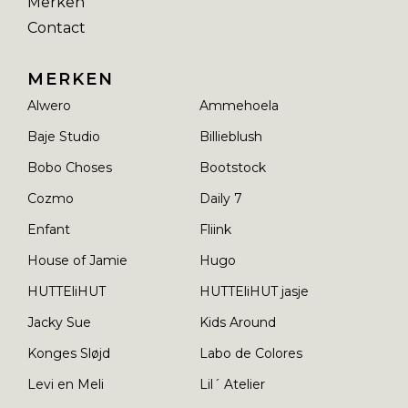
Merken
Contact
MERKEN
Alwero
Ammehoela
Baje Studio
Billieblush
Bobo Choses
Bootstock
Cozmo
Daily 7
Enfant
Fliink
House of Jamie
Hugo
HUTTEliHUT
HUTTEliHUT jasje
Jacky Sue
Kids Around
Konges Sløjd
Labo de Colores
Levi en Meli
Lil´ Atelier