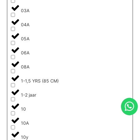
03A
04A
05A
06A
08A
1-1,5 YRS (85 CM)
1-2 jaar
10
10A
10y