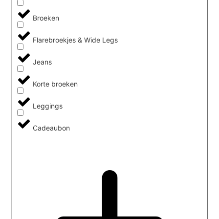
Broeken
Flarebroekjes & Wide Legs
Jeans
Korte broeken
Leggings
Cadeaubon