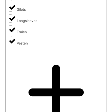
Gilets
Longsleeves
Truien
Vesten