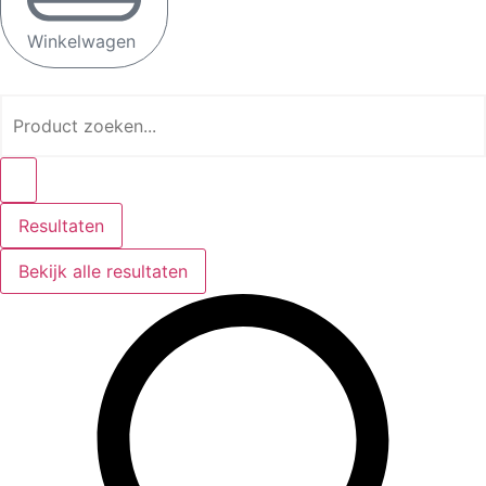
Winkelwagen
Search
...
Resultaten
Bekijk alle resultaten