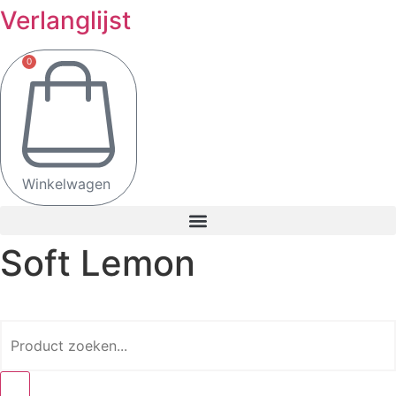
Verlanglijst
0
Winkelwagen
Soft Lemon
Search
...