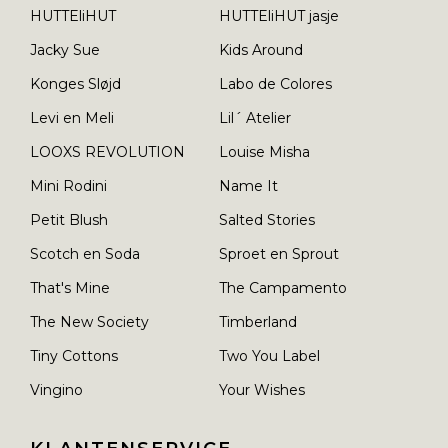
HUTTEliHUT
HUTTEliHUT jasje
Jacky Sue
Kids Around
Konges Sløjd
Labo de Colores
Levi en Meli
Lil´ Atelier
LOOXS REVOLUTION
Louise Misha
Mini Rodini
Name It
Petit Blush
Salted Stories
Scotch en Soda
Sproet en Sprout
That's Mine
The Campamento
The New Society
Timberland
Tiny Cottons
Two You Label
Vingino
Your Wishes