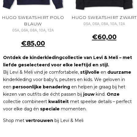
HUGO SWEATSHIRT POLO
HUGO SWEATSHIRT ZWART
BLAUW
05A, 06A, 08A, 10A, 12A
05A, 06A, 08A, 10A, 12A
€
60,00
€
85,00
Ontdek de kinderkledingcollectie van Levi & Meli – met
liefde geselecteerd voor elke leeftijd en stijl.
Bij Levi & Meli vind je comfortabele,
stijlvolle
en
duurzame
kinderkleding voor baby’s, peuters en kids. We geloven in
een
persoonlijke
benadering
en helpen je graag bij het
kiezen van outfits die écht passen bij
jouw
kind.
Onze
collectie combineert
kwaliteit
met speelse details – perfect
voor elke dag én
speciale
momenten.
Shop met
vertrouwen
bij Levi & Meli