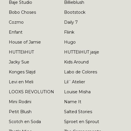
Baje Studio
Billieblush
Bobo Choses
Bootstock
Cozmo
Daily 7
Enfant
Fliink
House of Jamie
Hugo
HUTTEliHUT
HUTTEliHUT jasje
Jacky Sue
Kids Around
Konges Sløjd
Labo de Colores
Levi en Meli
Lil´ Atelier
LOOXS REVOLUTION
Louise Misha
Mini Rodini
Name It
Petit Blush
Salted Stories
Scotch en Soda
Sproet en Sprout