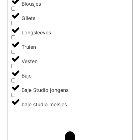
Blousjes
Gilets
Longsleeves
Truien
Vesten
Baje
Baje Studio jongens
baje studio meisjes