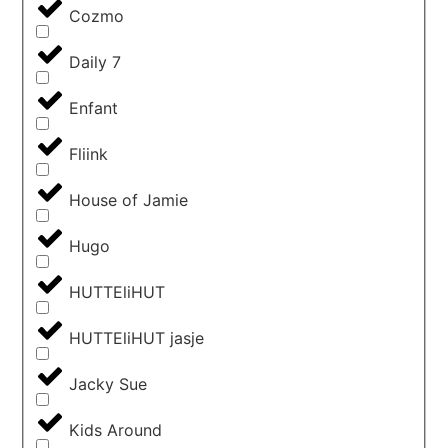
Cozmo
Daily 7
Enfant
Fliink
House of Jamie
Hugo
HUTTEliHUT
HUTTEliHUT jasje
Jacky Sue
Kids Around