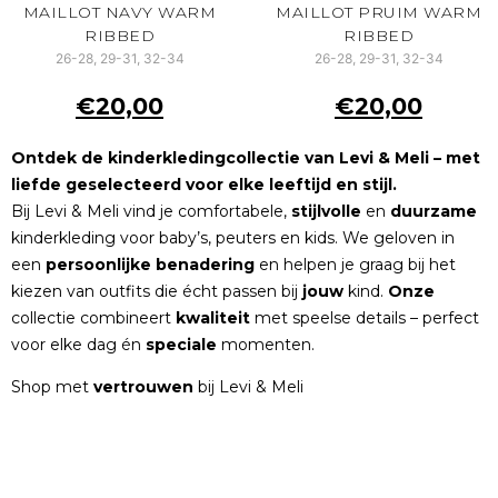
MAILLOT NAVY WARM
MAILLOT PRUIM WARM
RIBBED
RIBBED
26-28, 29-31, 32-34
26-28, 29-31, 32-34
€
20,00
€
20,00
Ontdek de kinderkledingcollectie van Levi & Meli – met
liefde geselecteerd voor elke leeftijd en stijl.
Bij Levi & Meli vind je comfortabele,
stijlvolle
en
duurzame
kinderkleding voor baby’s, peuters en kids. We geloven in
een
persoonlijke
benadering
en helpen je graag bij het
kiezen van outfits die écht passen bij
jouw
kind.
Onze
collectie combineert
kwaliteit
met speelse details – perfect
voor elke dag én
speciale
momenten.
Shop met
vertrouwen
bij Levi & Meli