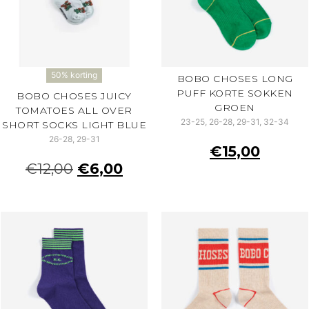
50% korting
BOBO CHOSES LONG
PUFF KORTE SOKKEN
BOBO CHOSES JUICY
GROEN
TOMATOES ALL OVER
23-25, 26-28, 29-31, 32-34
SHORT SOCKS LIGHT BLUE
26-28, 29-31
€
15,00
€
12,00
€
6,00