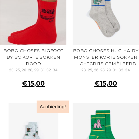
BOBO CHOSES BIGFOOT
BOBO CHOSES HUG HAIRY
BY BC KORTE SOKKEN
MONSTER KORTE SOKKEN
ROOD
LICHTGRIJS GEMÊLEERD
23-25, 26-28, 29-31, 32-34
23-25, 26-28, 29-31, 32-34
€
15,00
€
15,00
Aanbieding!