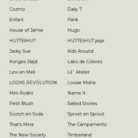
Cozmo
Daily 7
Enfant
Fliink
House of Jamie
Hugo
HUTTEliHUT
HUTTEliHUT jasje
Jacky Sue
Kids Around
Konges Sløjd
Labo de Colores
Levi en Meli
Lil´ Atelier
LOOXS REVOLUTION
Louise Misha
Mini Rodini
Name It
Petit Blush
Salted Stories
Scotch en Soda
Sproet en Sprout
That's Mine
The Campamento
The New Society
Timberland