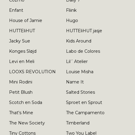
Enfant
Fliink
House of Jamie
Hugo
HUTTEliHUT
HUTTEliHUT jasje
Jacky Sue
Kids Around
Konges Sløjd
Labo de Colores
Levi en Meli
Lil´ Atelier
LOOXS REVOLUTION
Louise Misha
Mini Rodini
Name It
Petit Blush
Salted Stories
Scotch en Soda
Sproet en Sprout
That's Mine
The Campamento
The New Society
Timberland
Tiny Cottons
Two You Label