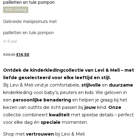
50% korting
Gebreide meisjesmuts met
pailletten en tule pompon
4-6 jaar
€
29,00
€
14,50
Ontdek de kinderkledingcollectie van Levi & Meli – met
liefde geselecteerd voor elke leeftijd en stijl.
Bij Levi & Meli vind je comfortabele,
stijlvolle
en
duurzame
kinderkleding voor baby’s, peuters en kids. We geloven in
een
persoonlijke
benadering
en helpen je graag bij het
kiezen van outfits die écht passen bij
jouw
kind.
Onze
collectie combineert
kwaliteit
met speelse details – perfect
voor elke dag én
speciale
momenten.
Shop met
vertrouwen
bij Levi & Meli