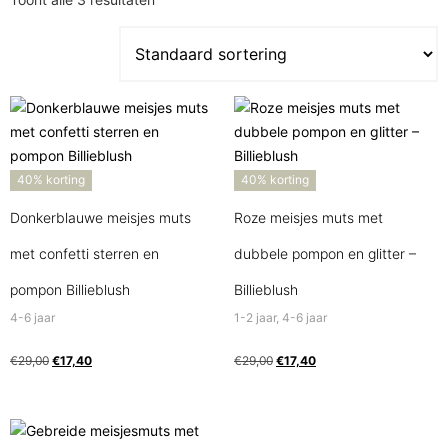
40% korting
40% korting
Donkerblauwe meisjes muts
Roze meisjes muts met
met confetti sterren en
dubbele pompon en glitter –
pompon Billieblush
Billieblush
4-6 jaar
1-2 jaar, 4-6 jaar
€
29,00
€
17,40
€
29,00
€
17,40