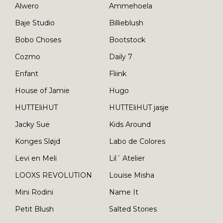
Alwero
Ammehoela
Baje Studio
Billieblush
Bobo Choses
Bootstock
Cozmo
Daily 7
Enfant
Fliink
House of Jamie
Hugo
HUTTEliHUT
HUTTEliHUT jasje
Jacky Sue
Kids Around
Konges Sløjd
Labo de Colores
Levi en Meli
Lil´ Atelier
LOOXS REVOLUTION
Louise Misha
Mini Rodini
Name It
Petit Blush
Salted Stories