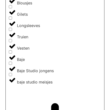
Blousjes
Gilets
Longsleeves
Truien
Vesten
Baje
Baje Studio jongens
baje studio meisjes