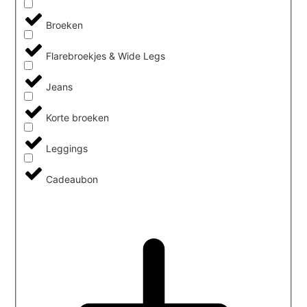
Broeken
Flarebroekjes & Wide Legs
Jeans
Korte broeken
Leggings
Cadeaubon