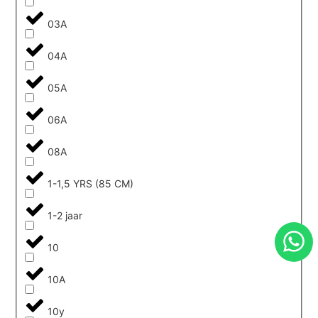
03A
04A
05A
06A
08A
1-1,5 YRS (85 CM)
1-2 jaar
10
10A
10y