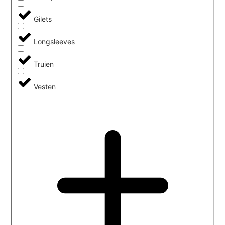
Gilets
Longsleeves
Truien
Vesten