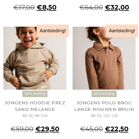
€
17,00
€
8,50
€
64,00
€
32,00
Aanbieding!
Aanbieding!
50% korting
50% korting
JONGENS HOODIE PREZ
JONGENS POLO BROC
SAND MELANGE
LANGE MOUWEN BRUIN
86-92, 98-104
86-92, 122-128
€
59,00
€
29,50
€
45,00
€
22,50