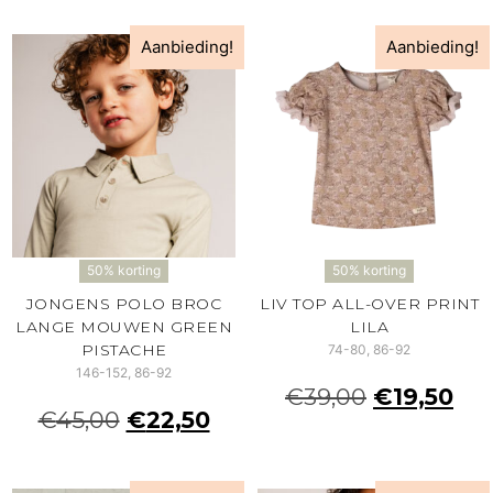
Aanbieding!
Aanbieding!
50% korting
50% korting
JONGENS POLO BROC
LIV TOP ALL-OVER PRINT
LANGE MOUWEN GREEN
LILA
PISTACHE
74-80, 86-92
146-152, 86-92
€
39,00
€
19,50
€
45,00
€
22,50