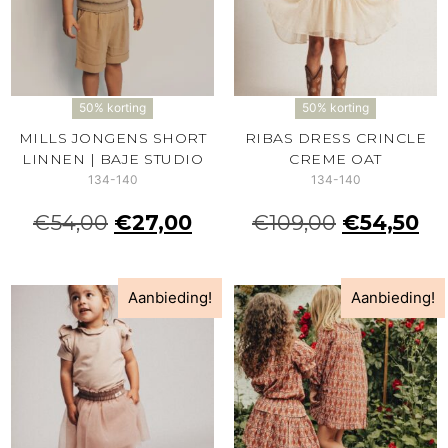
50% korting
50% korting
MILLS JONGENS SHORT
RIBAS DRESS CRINCLE
LINNEN | BAJE STUDIO
CREME OAT
134-140
134-140
€
54,00
€
27,00
€
109,00
€
54,50
Aanbieding!
Aanbieding!