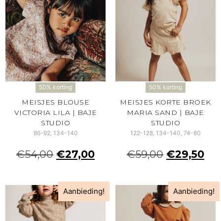
50% korting
50% korting
MEISJES BLOUSE
MEISJES KORTE BROEK
VICTORIA LILA | BAJE
MARIA SAND | BAJE
STUDIO
STUDIO
86-92, 134-140
122-128, 134-140, 74-80
€
54,00
€
27,00
€
59,00
€
29,50
Aanbieding!
Aanbieding!