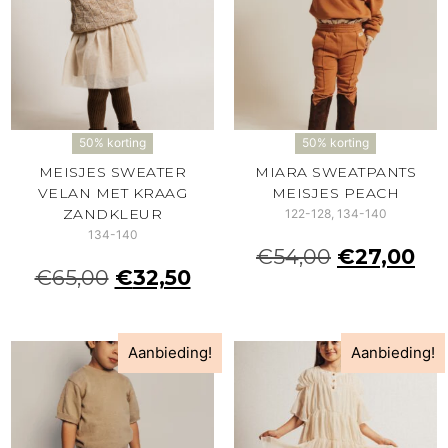
50% korting
50% korting
MEISJES SWEATER
MIARA SWEATPANTS
VELAN MET KRAAG
MEISJES PEACH
ZANDKLEUR
122-128, 134-140
134-140
€
54,00
€
27,00
€
65,00
€
32,50
Aanbieding!
Aanbieding!