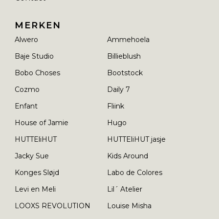
MERKEN
Alwero
Ammehoela
Baje Studio
Billieblush
Bobo Choses
Bootstock
Cozmo
Daily 7
Enfant
Fliink
House of Jamie
Hugo
HUTTEliHUT
HUTTEliHUT jasje
Jacky Sue
Kids Around
Konges Sløjd
Labo de Colores
Levi en Meli
Lil´ Atelier
LOOXS REVOLUTION
Louise Misha