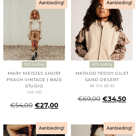
Aanbieding!
Aanbieding!
50% korting
50% korting
MARY MEISJES SHORT
MATHOD TEDDY GILET
PEACH VINTAGE | BAJE
SAND DESERT
STUDIO
98-104, 86-92
134-140
€
69,00
€
34,50
€
54,00
€
27,00
Aanbieding!
Aanbieding!