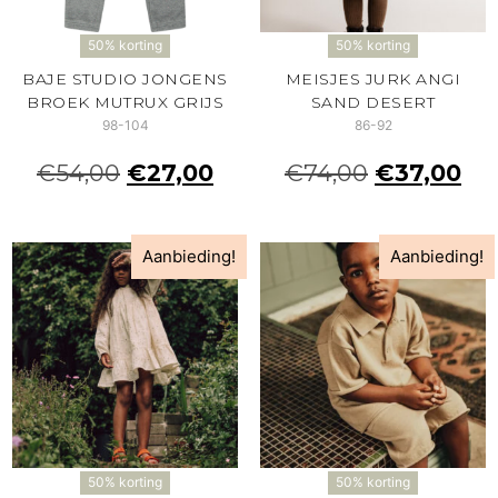
50% korting
50% korting
BAJE STUDIO JONGENS
MEISJES JURK ANGI
BROEK MUTRUX GRIJS
SAND DESERT
98-104
86-92
€
54,00
€
27,00
€
74,00
€
37,00
Aanbieding!
Aanbieding!
50% korting
50% korting