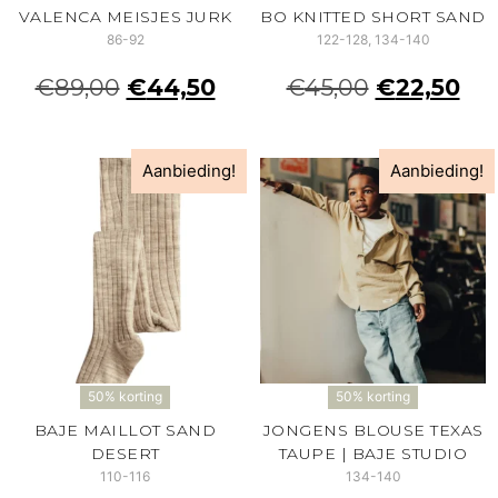
VALENCA MEISJES JURK
BO KNITTED SHORT SAND
86-92
122-128, 134-140
€
89,00
€
44,50
€
45,00
€
22,50
Aanbieding!
Aanbieding!
50% korting
50% korting
BAJE MAILLOT SAND
JONGENS BLOUSE TEXAS
DESERT
TAUPE | BAJE STUDIO
110-116
134-140