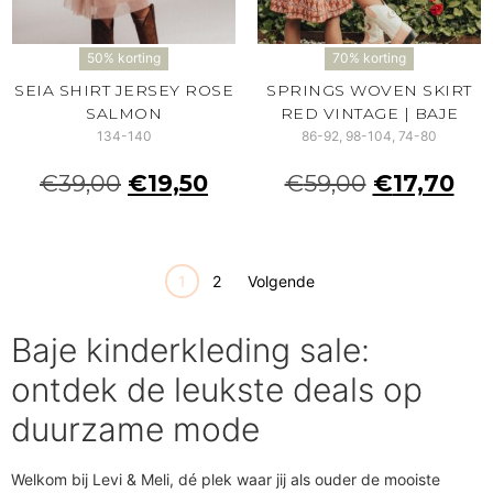
50% korting
70% korting
SEIA SHIRT JERSEY ROSE
SPRINGS WOVEN SKIRT
SALMON
RED VINTAGE | BAJE
134-140
86-92, 98-104, 74-80
€
39,00
€
19,50
€
59,00
€
17,70
1
2
Volgende
Baje kinderkleding sale:
ontdek de leukste deals op
duurzame mode
Welkom bij Levi & Meli, dé plek waar jij als ouder de mooiste