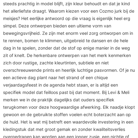
steeds prachtig in model blijft, zijn kleur behoudt en dat je kind
het allerliefste draagt. Waarom kiezen voor een Cozmo jurk bij de
meisjes? Het eerlijke antwoord op die vraag is eigenlijk heel erg
simpel. Deze ontwerpen bieden een ultieme vorm van
bewegingsvrijheid. Ze zijn met enorm veel zorg ontworpen om in
te rennen, bomen te klimmen, uitgebreid te dansen en de hele
dag in te spelen, zonder dat de stof op enige manier in de weg
zit of knelt. De herkenbare ontwerpen van het merk kenmerken
zich door rustige, zachte kleurtinten, subtiele en niet
overschreeuwende prints en heerlijk luchtige pasvormen. Of je nu
een actieve dag plant naar het strand of een chique
verjaardagsfeest in de agenda hebt staan, er is altijd een
specifiek model dat feilloos past bij dat moment. Bij Levi & Meli
merken we in de praktijk dagelijks dat ouders specifiek
terugkomen voor deze hoogwaardige afwerking. Elk naadje klopt
gewoon en de gebruikte stoffen voelen echt boterzacht aan op
de huid. Het is wat mij betreft een waardevolle investering in een
kledingstuk dat met groot gemak en zonder kwaliteitsverlies
overgedragen kan worden aan een jonger zusje, een nichtje of