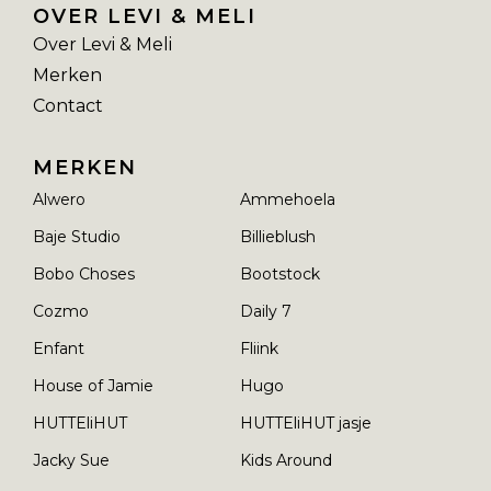
OVER LEVI & MELI
Over Levi & Meli
Merken
Contact
MERKEN
Alwero
Ammehoela
Baje Studio
Billieblush
Bobo Choses
Bootstock
Cozmo
Daily 7
Enfant
Fliink
House of Jamie
Hugo
HUTTEliHUT
HUTTEliHUT jasje
Jacky Sue
Kids Around