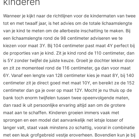
kinderen
Wanneer je kijkt naar de richtlijnen voor de kindermaten van twee
tot en met twaalf jaar, is het advies om de totale lichaamslengte
van je kind te meten om de allerbeste inschatting te maken. Bij
een lichaamslengte rond de 98 centimeter adviseren we te
kiezen voor maat 3Y. Bij 104 centimeter past maat 4Y perfect bij
de proporties van je kind. Zit je kind rond de 110 centimeter, dan
is 5Y zonder twijfel de juiste keuze. Groeit je dochter lekker door
en zit ze momenteel rond de 116 centimeter, ga dan voor maat
6Y. Vanaf een lengte van 128 centimeter kies je maat 8Y, bij 140
centimeter zit je direct goed met maat 10Y, en bereikt ze de 152
centimeter dan ga je over op maat 12Y. Mocht je nu thuis op de
bank toch enorm twijfelen tussen twee opeenvolgende maten,
dan raad ik uit persoonlijke ervaring altijd aan om de grotere
maat aan te schaffen. Kinderen groeien immers vaak met
sprongen en een model dat aanvankelijk net ietsje losser of
langer valt, staat vaak minstens zo schattig, vooral in combinatie
met een leuk grofgebreid vestje eroverheen. Bovendien kun je bij