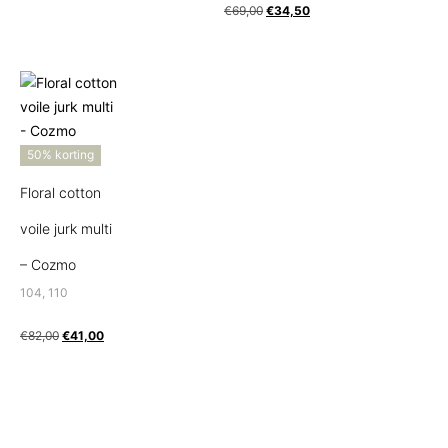
€
69,00
€
34,50
50% korting
Floral cotton
voile jurk multi
– Cozmo
104, 110
€
82,00
€
41,00