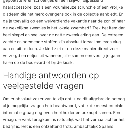
gepoetste leren schoentjes en een stijlvol, bijpassend
haaraccessoire, zoals een volumineuze scrunchie of een vrolijke
diadeem die het merk overigens ook in de collectie aanbiedt. En
ga je toevallig op een welverdiende vakantie naar de zon of naar
de wekelijkse zwemles in het lokale zwembad? Trek het item dan
heel simpel en snel over de natte zwemkleding aan. De extreem
zachte en ademende stoffen zijn absoluut ideaal om even vlug
aan en uit te doen. Je kind ziet er op deze manier direct zeer
verzorgd en netjes uit wanneer jullie samen een vers ijsje gaan
halen op de boulevard of bij de kiosk.
Handige antwoorden op
veelgestelde vragen
Om er absoluut zeker van te zijn dat ik na dit uitgebreide betoog
al je mogelijke vragen heb beantwoord, vat ik de meest cruciale
informatie graag nog even heel helder en beknopt samen. Een
vraag die vaak terugkomt is natuurlijk wat het verhaal achter het
bedrijf is. Het is een ontzettend trots, ambachtelijk Spaans