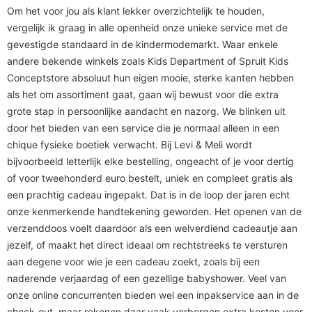
Om het voor jou als klant lekker overzichtelijk te houden,
vergelijk ik graag in alle openheid onze unieke service met de
gevestigde standaard in de kindermodemarkt. Waar enkele
andere bekende winkels zoals Kids Department of Spruit Kids
Conceptstore absoluut hun eigen mooie, sterke kanten hebben
als het om assortiment gaat, gaan wij bewust voor die extra
grote stap in persoonlijke aandacht en nazorg. We blinken uit
door het bieden van een service die je normaal alleen in een
chique fysieke boetiek verwacht. Bij Levi & Meli wordt
bijvoorbeeld letterlijk elke bestelling, ongeacht of je voor dertig
of voor tweehonderd euro bestelt, uniek en compleet gratis als
een prachtig cadeau ingepakt. Dat is in de loop der jaren echt
onze kenmerkende handtekening geworden. Het openen van de
verzenddoos voelt daardoor als een welverdiend cadeautje aan
jezelf, of maakt het direct ideaal om rechtstreeks te versturen
aan degene voor wie je een cadeau zoekt, zoals bij een
naderende verjaardag of een gezellige babyshower. Veel van
onze online concurrenten bieden wel een inpakservice aan in de
check-out, maar rekenen daar vaak verborgen extra kosten voor