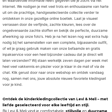
en waardevolle informatie heeft gegeven die je zocht via het
internet. We nodigen je met veel trots en enthousiasme van harte
uit om de prachtige, handgeselecteerde collectie verder te
ontdekken in onze gezellige online boetiek. Laat je visueel
verrassen door de verfijnde, zachte kleuren, lees over de
ongeëvenaarde zachte stoffen en bekijk de perfecte, duurzame
afwerking op onze foto's. Heb je na het lezen nog wat extra hulp
nodig bij het samenstellen van een complete, bijpassende outfit,
of wil je graag gebruik maken van onze befaamde en gratis
inpakservice voor een heel bijzonder cadeau dat je direct wilt
laten verzenden? Wij staan werkelijk zeven dagen per week met
heel veel vakkennis en plezier voor je klaar in de mail of via de
chat. Klik gerust door naar onze webshop en ontdek vandaag
nog, samen met ons, jouw absolute nieuwe favoriete kledingset
voor je kind.
Ontdek de kinderkledingcollectie van Levi & Meli – met
liefde geselecteerd voor elke leeftijd en stijl.
Bij Levi & Meli vind je comfortabele,
stijlvolle
en
duurzame