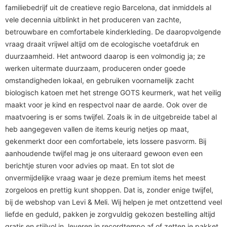
familiebedrijf uit de creatieve regio Barcelona, dat inmiddels al
vele decennia uitblinkt in het produceren van zachte,
betrouwbare en comfortabele kinderkleding. De daaropvolgende
vraag draait vrijwel altijd om de ecologische voetafdruk en
duurzaamheid. Het antwoord daarop is een volmondig ja; ze
werken uitermate duurzaam, produceren onder goede
omstandigheden lokaal, en gebruiken voornamelijk zacht
biologisch katoen met het strenge GOTS keurmerk, wat het veilig
maakt voor je kind en respectvol naar de aarde. Ook over de
maatvoering is er soms twijfel. Zoals ik in de uitgebreide tabel al
heb aangegeven vallen de items keurig netjes op maat,
gekenmerkt door een comfortabele, iets lossere pasvorm. Bij
aanhoudende twijfel mag je ons uiteraard gewoon even een
berichtje sturen voor advies op maat. En tot slot de
onvermijdelijke vraag waar je deze premium items het meest
zorgeloos en prettig kunt shoppen. Dat is, zonder enige twijfel,
bij de webshop van Levi & Meli. Wij helpen je met ontzettend veel
liefde en geduld, pakken je zorgvuldig gekozen bestelling altijd
gratis en stijlvol in, leveren in recordtempo af of zetten je pakket