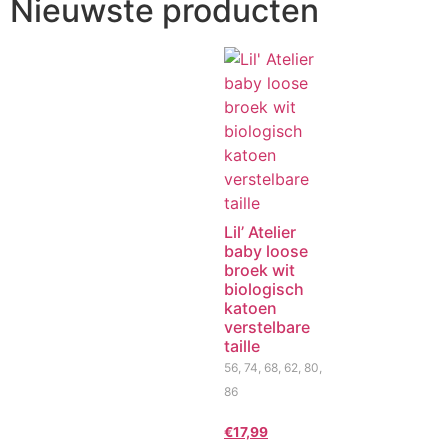
Nieuwste producten
Lil’ Atelier
baby loose
broek wit
biologisch
katoen
verstelbare
taille
56, 74, 68, 62, 80,
86
€
17,99