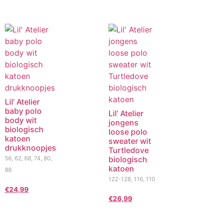
Lil’ Atelier
baby polo
Lil’ Atelier
body wit
jongens
biologisch
loose polo
katoen
sweater wit
drukknoopjes
Turtledove
56, 62, 68, 74, 80,
biologisch
katoen
86
122-128, 116, 110
€
24,99
€
26,99