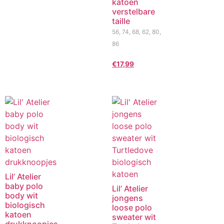
katoen
verstelbare
taille
56, 74, 68, 62, 80,
86
€
17,99
Lil’ Atelier
baby polo
Lil’ Atelier
body wit
jongens
biologisch
loose polo
katoen
sweater wit