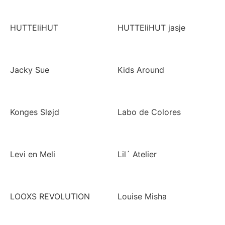
HUTTEliHUT
HUTTEliHUT jasje
Jacky Sue
Kids Around
Konges Sløjd
Labo de Colores
Levi en Meli
Lil´ Atelier
LOOXS REVOLUTION
Louise Misha