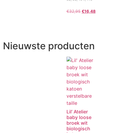
€
32,95
€
16,48
Nieuwste producten
Lil’ Atelier
baby loose
broek wit
biologisch