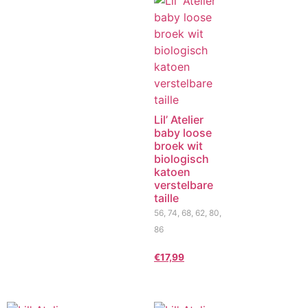
Lil’ Atelier
baby loose
broek wit
biologisch
katoen
verstelbare
taille
56, 74, 68, 62, 80,
86
€
17,99