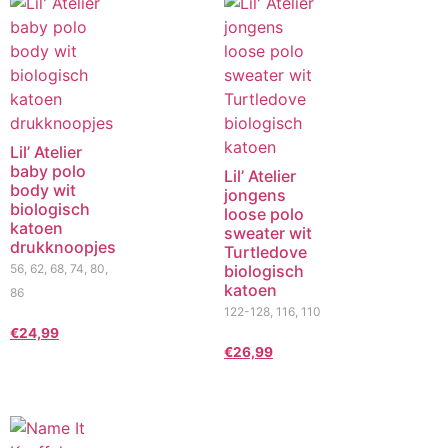
Lil’ Atelier
baby polo
Lil’ Atelier
body wit
jongens
biologisch
loose polo
katoen
sweater wit
drukknoopjes
Turtledove
56, 62, 68, 74, 80,
biologisch
katoen
86
122-128, 116, 110
€
24,99
€
26,99