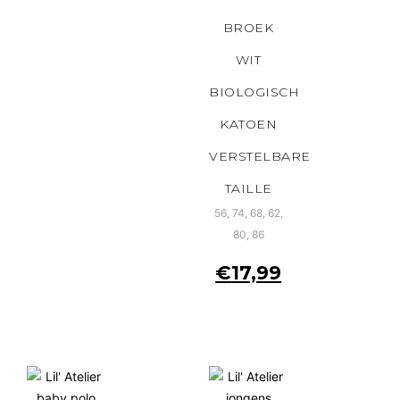
BROEK
WIT
BIOLOGISCH
KATOEN
VERSTELBARE
TAILLE
56, 74, 68, 62,
80, 86
€
17,99