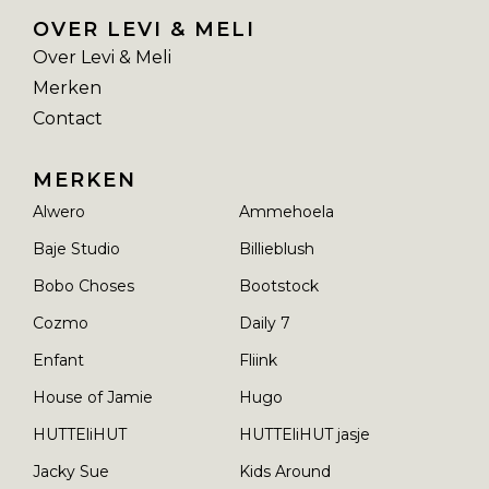
OVER LEVI & MELI
Over Levi & Meli
Merken
Contact
MERKEN
Alwero
Ammehoela
Baje Studio
Billieblush
Bobo Choses
Bootstock
Cozmo
Daily 7
Enfant
Fliink
House of Jamie
Hugo
HUTTEliHUT
HUTTEliHUT jasje
Jacky Sue
Kids Around