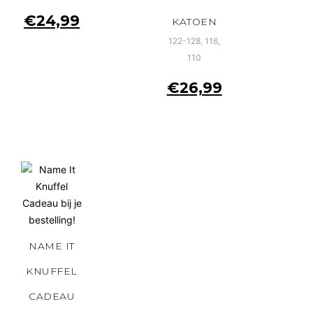
€
24,99
KATOEN
122-128, 116,
110
€
26,99
NAME IT
KNUFFEL
CADEAU