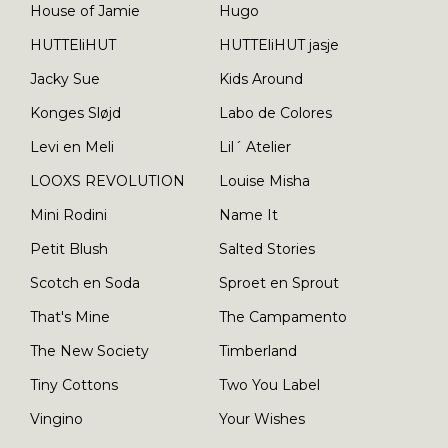
House of Jamie
Hugo
HUTTEliHUT
HUTTEliHUT jasje
Jacky Sue
Kids Around
Konges Sløjd
Labo de Colores
Levi en Meli
Lil´ Atelier
LOOXS REVOLUTION
Louise Misha
Mini Rodini
Name It
Petit Blush
Salted Stories
Scotch en Soda
Sproet en Sprout
That's Mine
The Campamento
The New Society
Timberland
Tiny Cottons
Two You Label
Vingino
Your Wishes