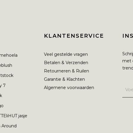
KLANTENSERVICE
IN
Schri
Veel gestelde vragen
mehoela
met 
Betalen & Verzenden
ieblush
trend
Retourneren & Ruilen
tstock
Garantie & Klachten
y 7
Algemene voorwaarden
nk
go
TEliHUT jasje
s Around