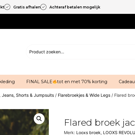
akt
Gratis afhalen
Achteraf betalen mogelijk
kleding
FINAL SALE
tot en met 70% korting
Cadeau
, Jeans, Shorts & Jumpsuits
/
Flarebroekjes & Wide Legs
/ Flared bro
Flared broek ja
Merk:
Looxs broek
,
LOOXS REVOL