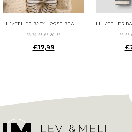
LIL’ ATELIER BABY LOOSE BROEK WIT BIOLOGISCH KATOEN VERSTELBARE TAILLE
56, 74, 68, 62, 80, 86
56, 62, 
€
17,99
€