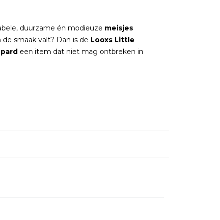
tabele, duurzame én modieuze
meisjes
 de smaak valt? Dan is de
Looxs Little
opard
een item dat niet mag ontbreken in