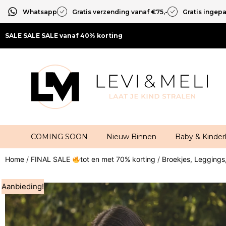
Whatsapp
Gratis verzending vanaf €75,-
Gratis ingep
SALE SALE SALE vanaf 40% korting
COMING SOON
Nieuw Binnen
Baby & Kinder
Home
/
FINAL SALE
tot en met 70% korting
/
Broekjes, Leggings
Aanbieding!