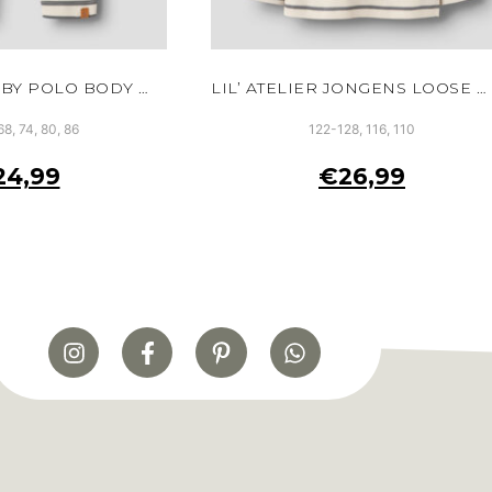
LIL’ ATELIER BABY POLO BODY WIT BIOLOGISCH KATOEN DRUKKNOOPJES
LIL’ ATELIER JONGENS LOOSE POLO SWEATER WIT TURTLEDOVE BIOLOGISCH KATOEN
68, 74, 80, 86
122-128, 116, 110
24,99
€
26,99