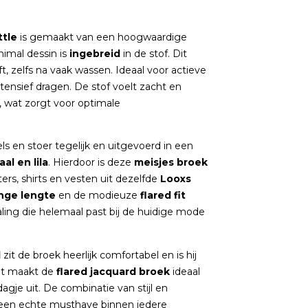
ttle
is gemaakt van een hoogwaardige
animal dessin is
ingebreid
in de stof. Dit
ft, zelfs na vaak wassen. Ideaal voor actieve
tensief dragen. De stof voelt zacht en
, wat zorgt voor optimale
ls en stoer tegelijk en uitgevoerd in een
aal en lila
. Hierdoor is deze
meisjes broek
rs, shirts en vesten uit dezelfde
Looxs
nge lengte
en de modieuze
flared fit
ling die helemaal past bij de huidige mode
d
zit de broek heerlijk comfortabel en is hij
Dit maakt de
flared jacquard broek
ideaal
agje uit. De combinatie van stijl en
een echte musthave binnen iedere