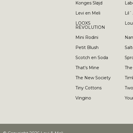
Konges Sløjd
Lab
Levi en Meli
Lil´
LOOXS
Lou
REVOLUTION
Mini Rodini
Nam
Petit Blush
Salt
Scotch en Soda
Spr
That's Mine
The
The New Society
Tim
Tiny Cottons
Two
Vingino
You