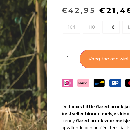
€
42,95
€
21,4
104
110
116
1
Voeg toe aan win
De
Looxs Little flared broek j
bestseller binnen meisjes kin
trendy
flared broek voor meisj
opvallende print in één item dat ke