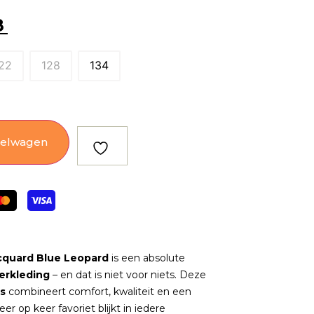
8
22
128
134
kelwagen
acquard Blue Leopard
is een absolute
derkleding
– en dat is niet voor niets. Deze
es
combineert comfort, kwaliteit en een
er op keer favoriet blijkt in iedere