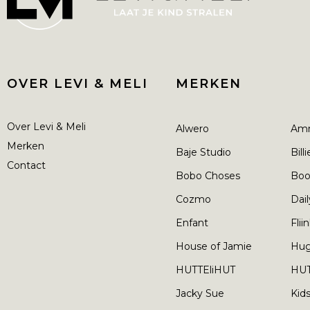
OVER LEVI & MELI
MERKEN
Over Levi & Meli
Alwero
Am
Merken
Baje Studio
Bill
Contact
Bobo Choses
Boo
Cozmo
Dail
Enfant
Flii
House of Jamie
Hu
HUTTEliHUT
HUT
Jacky Sue
Kid