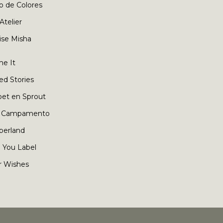
o de Colores
 Atelier
ise Misha
e It
ed Stories
oet en Sprout
 Campamento
berland
 You Label
r Wishes