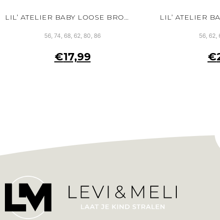
LIL’ ATELIER BABY LOOSE BROEK WIT BIOLOGISCH KATOEN VERSTELBARE TAILLE
56, 74, 68, 62, 80, 86
56, 62, 
€
17,99
€