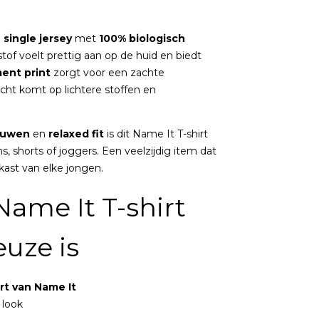
e
single jersey
met
100% biologisch
tof voelt prettig aan op de huid en biedt
ent print
zorgt voor een zachte
echt komt op lichtere stoffen en
ouwen
en
relaxed fit
is dit Name It T-shirt
, shorts of joggers. Een veelzijdig item dat
kast van elke jongen.
ame It T-shirt
uze is
rt van Name It
 look