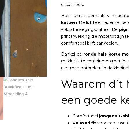
casual look.
Het T-shirt is gemaakt van zacht
katoen
. De lichte en ademende s
volop bewegingsvrijheid. De
pigm
printafwerking die mooi tot zijn r
comfortabel blijft aanvoelen.
Dankzij de
ronde hals
,
korte m
makkelijk te combineren met jeans
niet mag ontbreken in de kleding
Waarom dit N
een goede ke
Comfortabel
jongens T-shi
Relaxed fit
voor een casual