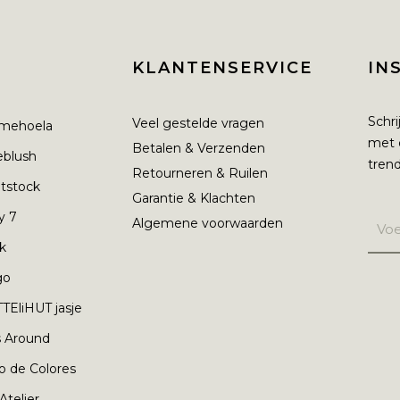
KLANTENSERVICE
IN
Schri
Veel gestelde vragen
mehoela
met 
Betalen & Verzenden
ieblush
trend
Retourneren & Ruilen
tstock
Garantie & Klachten
y 7
Algemene voorwaarden
nk
go
TEliHUT jasje
s Around
o de Colores
 Atelier