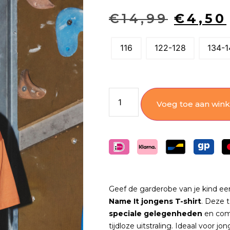
€
14,99
€
4,50
116
122-128
134-1
Voeg toe aan win
Geef de garderobe van je kind een
Name It jongens T-shirt
. Deze t
speciale gelegenheden
en com
tijdloze uitstraling. Ideaal voor 