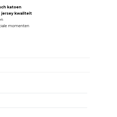
isch katoen
 jersey kwaliteit
en
eciale momenten