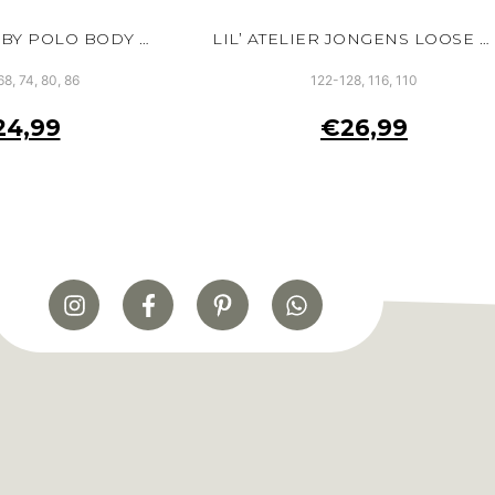
LIL’ ATELIER BABY POLO BODY WIT BIOLOGISCH KATOEN DRUKKNOOPJES
LIL’ ATELIER JONGENS LOOSE POLO SWEATER WIT TURTLEDOVE BIOLOGISCH KATOEN
68, 74, 80, 86
122-128, 116, 110
24,99
€
26,99