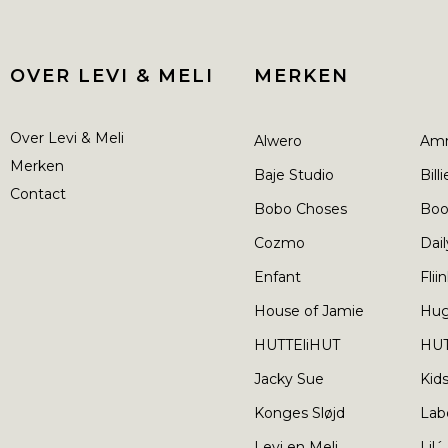
OVER LEVI & MELI
MERKEN
Over Levi & Meli
Alwero
Am
Merken
Baje Studio
Bill
Contact
Bobo Choses
Boo
Cozmo
Dail
Enfant
Flii
House of Jamie
Hu
HUTTEliHUT
HUT
Jacky Sue
Kid
Konges Sløjd
Lab
Levi en Meli
Lil´