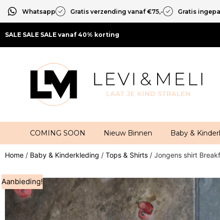
Whatsapp
Gratis verzending vanaf €75,-
Gratis ingep
SALE SALE SALE vanaf 40% korting
COMING SOON
Nieuw Binnen
Baby & Kinder
Home
/
Baby & Kinderkleding
/
Tops & Shirts
/ Jongens shirt Break
Aanbieding!