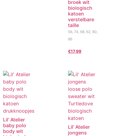
broek wit
biologisch
katoen
verstelbare
taille
56, 74, 68, 62, 80,
86
€
17,99
Lil’ Atelier
baby polo
Lil’ Atelier
body wit
jongens