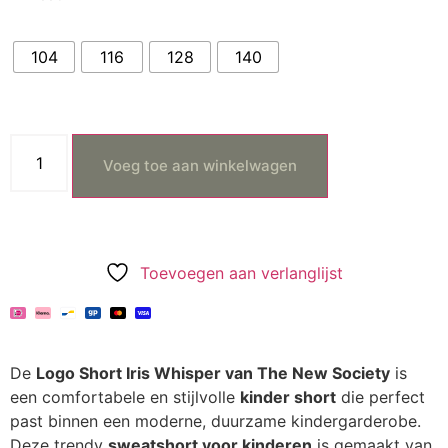
104
116
128
140
Voeg toe aan winkelwagen
Toevoegen aan verlanglijst
De
Logo Short Iris Whisper van The New Society
is
een comfortabele en stijlvolle
kinder short
die perfect
past binnen een moderne, duurzame kindergarderobe.
Deze trendy
sweatshort voor kinderen
is gemaakt van