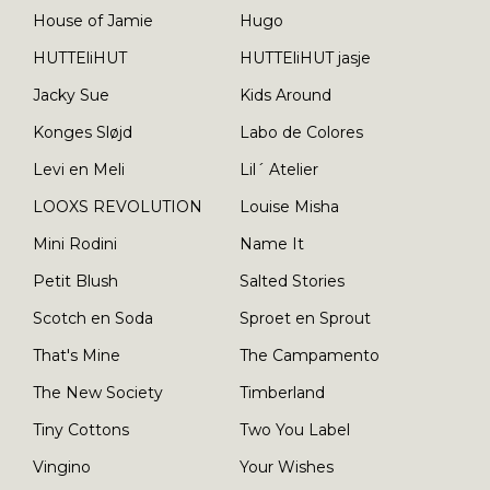
House of Jamie
Hugo
HUTTEliHUT
HUTTEliHUT jasje
Jacky Sue
Kids Around
Konges Sløjd
Labo de Colores
Levi en Meli
Lil´ Atelier
LOOXS REVOLUTION
Louise Misha
Mini Rodini
Name It
Petit Blush
Salted Stories
Scotch en Soda
Sproet en Sprout
That's Mine
The Campamento
The New Society
Timberland
Tiny Cottons
Two You Label
Vingino
Your Wishes