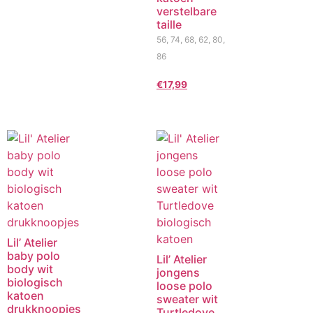
verstelbare
taille
56, 74, 68, 62, 80,
86
€
17,99
Lil’ Atelier
baby polo
Lil’ Atelier
body wit
jongens
biologisch
loose polo
katoen
sweater wit
drukknoopjes
Turtledove