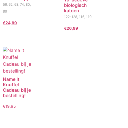
56, 62, 68, 74, 80,
biologisch
katoen
86
122-128, 116, 110
€
24,99
€
26,99
Name It
Knuffel
Cadeau bij je
bestelling!
€
19,95