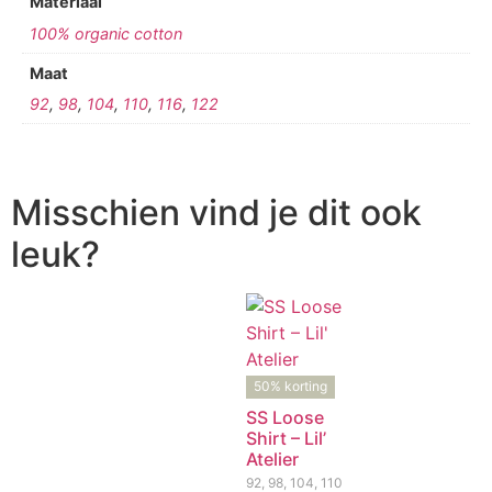
Materiaal
100% organic cotton
Maat
92
,
98
,
104
,
110
,
116
,
122
Misschien vind je dit ook
leuk?
50% korting
SS Loose
Shirt – Lil’
Atelier
92, 98, 104, 110