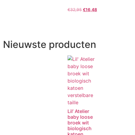
€
32,95
€
16,48
Nieuwste producten
Lil’ Atelier
baby loose
broek wit
biologisch
katoen