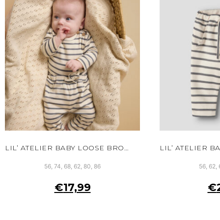
LIL’ ATELIER BABY LOOSE BROEK WIT BIOLOGISCH KATOEN VERSTELBARE TAILLE
56, 74, 68, 62, 80, 86
56, 62, 
€
17,99
€