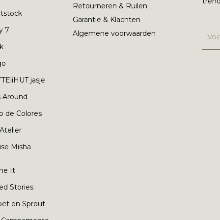
trend
Retourneren & Ruilen
tstock
Garantie & Klachten
y 7
Algemene voorwaarden
nk
go
TEliHUT jasje
s Around
o de Colores
 Atelier
ise Misha
e It
ed Stories
oet en Sprout