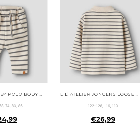
LIL’ ATELIER BABY POLO BODY WIT BIOLOGISCH KATOEN DRUKKNOOPJES
LIL’ ATELIER JONGENS LOOSE POLO SWEATER WIT TURTLEDOVE BIOLOGISCH KATOEN
68, 74, 80, 86
122-128, 116, 110
24,99
€
26,99