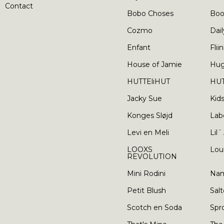
Contact
Bobo Choses
Boo
Cozmo
Dail
Enfant
Flii
House of Jamie
Hu
HUTTEliHUT
HUT
Jacky Sue
Kid
Konges Sløjd
Lab
Levi en Meli
Lil´
LOOXS
Lou
REVOLUTION
Mini Rodini
Nam
Petit Blush
Salt
Scotch en Soda
Spr