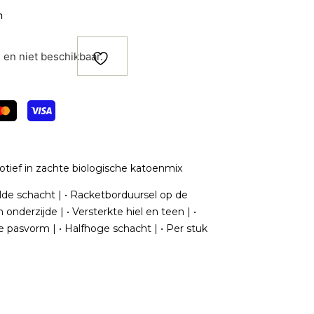
n
d en niet beschikbaar.
ief in zachte biologische katoenmix
lde schacht | • Racketborduursel op de
onderzijde | • Versterkte hiel en teen | •
 pasvorm | • Halfhoge schacht | • Per stuk