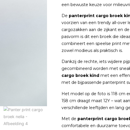
een bewuste keuze voor milieuvr
De
panterprint cargo broek ki
voorzien van een trendy all-over l
cargozakken aan de zijkant en de
pasvorm is dit een broek die ideaa
combineert een speelse print met
zowel modieus als praktisch is.
Dankzij de rechte, iets wijdere p
gecombineerd worden met sneakers
cargo broek kind
met een effen 
met de bijpassende panterprint s
Het model op de foto is 118 cm 
158 cm draagt maat 12Y – wat aan
verschillende leeftijden en lang 
Met de
panterprint cargo broe
comfortabele en duurzame toevoe