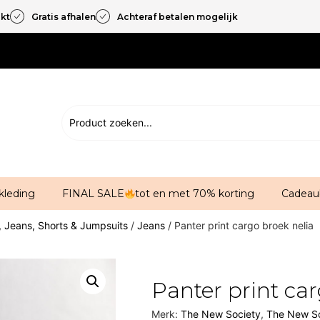
akt
Gratis afhalen
Achteraf betalen mogelijk
kleding
FINAL SALE
tot en met 70% korting
Cadeau
, Jeans, Shorts & Jumpsuits
/
Jeans
/ Panter print cargo broek nelia
Panter print car
Merk:
The New Society
,
The New So