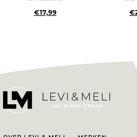
€
17,99
€