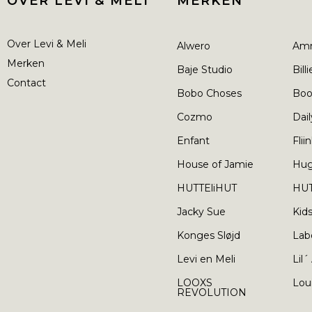
OVER LEVI & MELI
MERKEN
Over Levi & Meli
Alwero
Am
Merken
Baje Studio
Bill
Contact
Bobo Choses
Boo
Cozmo
Dail
Enfant
Flii
House of Jamie
Hu
HUTTEliHUT
HUT
Jacky Sue
Kid
Konges Sløjd
Lab
Levi en Meli
Lil´
LOOXS
Lou
REVOLUTION