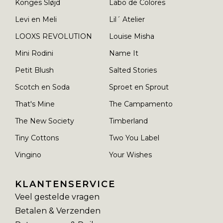
Konges Sløjd
Labo de Colores
Levi en Meli
Lil´ Atelier
LOOXS REVOLUTION
Louise Misha
Mini Rodini
Name It
Petit Blush
Salted Stories
Scotch en Soda
Sproet en Sprout
That's Mine
The Campamento
The New Society
Timberland
Tiny Cottons
Two You Label
Vingino
Your Wishes
KLANTENSERVICE
Veel gestelde vragen
Betalen & Verzenden