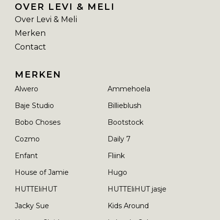
OVER LEVI & MELI
Over Levi & Meli
Merken
Contact
MERKEN
Alwero
Ammehoela
Baje Studio
Billieblush
Bobo Choses
Bootstock
Cozmo
Daily 7
Enfant
Fliink
House of Jamie
Hugo
HUTTEliHUT
HUTTEliHUT jasje
Jacky Sue
Kids Around