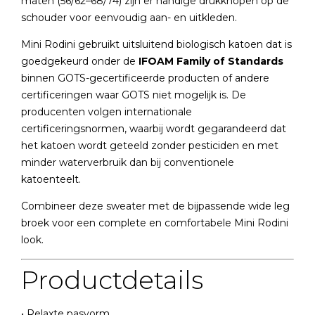
maten (56/62–68/74) zijn er handige drukknopen op de
schouder voor eenvoudig aan- en uitkleden.
Mini Rodini gebruikt uitsluitend biologisch katoen dat is
goedgekeurd onder de
IFOAM Family of Standards
binnen GOTS-gecertificeerde producten of andere
certificeringen waar GOTS niet mogelijk is. De
producenten volgen internationale
certificeringsnormen, waarbij wordt gegarandeerd dat
het katoen wordt geteeld zonder pesticiden en met
minder waterverbruik dan bij conventionele
katoenteelt.
Combineer deze sweater met de bijpassende wide leg
broek voor een complete en comfortabele Mini Rodini
look.
Productdetails
• Relaxte pasvorm