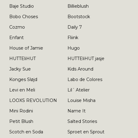
Baje Studio
Billieblush
Bobo Choses
Bootstock
Cozmo
Daily 7
Enfant
Fliink
House of Jamie
Hugo
HUTTEliHUT
HUTTEliHUT jasje
Jacky Sue
Kids Around
Konges Sløjd
Labo de Colores
Levi en Meli
Lil´ Atelier
LOOXS REVOLUTION
Louise Misha
Mini Rodini
Name It
Petit Blush
Salted Stories
Scotch en Soda
Sproet en Sprout