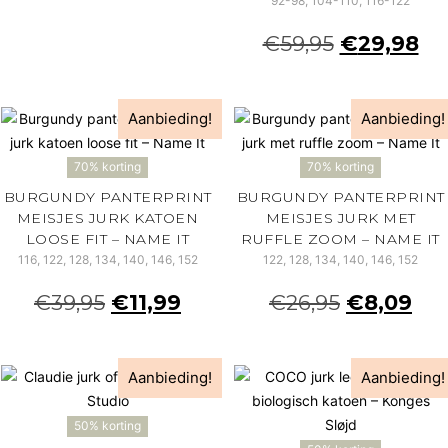
92-98, 104-110, 116-122
€
59,95
€
29,98
Aanbieding!
Aanbieding!
70% korting
70% korting
BURGUNDY PANTERPRINT
BURGUNDY PANTERPRINT
MEISJES JURK KATOEN
MEISJES JURK MET
LOOSE FIT – NAME IT
RUFFLE ZOOM – NAME IT
116, 122, 128, 134, 140, 146, 152
122, 128, 134, 140, 146, 152
€
39,95
€
11,99
€
26,95
€
8,09
Aanbieding!
Aanbieding!
50% korting