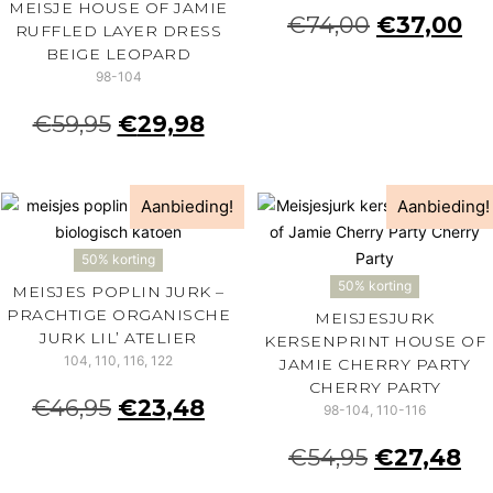
MEISJE HOUSE OF JAMIE
€
74,00
€
37,00
RUFFLED LAYER DRESS
BEIGE LEOPARD
98-104
€
59,95
€
29,98
Aanbieding!
Aanbieding!
50% korting
50% korting
MEISJES POPLIN JURK –
PRACHTIGE ORGANISCHE
MEISJESJURK
JURK LIL’ ATELIER
KERSENPRINT HOUSE OF
104, 110, 116, 122
JAMIE CHERRY PARTY
CHERRY PARTY
€
46,95
€
23,48
98-104, 110-116
€
54,95
€
27,48