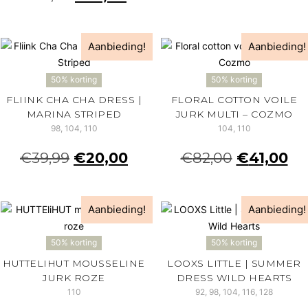
Aanbieding!
Aanbieding!
50% korting
50% korting
FLIINK CHA CHA DRESS |
FLORAL COTTON VOILE
MARINA STRIPED
JURK MULTI – COZMO
98, 104, 110
104, 110
€
39,99
€
20,00
€
82,00
€
41,00
Aanbieding!
Aanbieding!
50% korting
50% korting
HUTTELIHUT MOUSSELINE
LOOXS LITTLE | SUMMER
JURK ROZE
DRESS WILD HEARTS
110
92, 98, 104, 116, 128