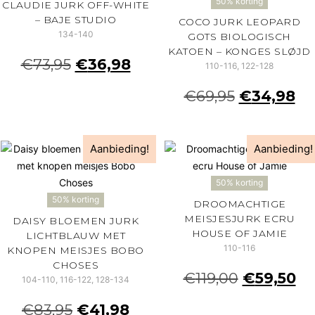
50% korting
CLAUDIE JURK OFF-WHITE
– BAJE STUDIO
COCO JURK LEOPARD
134-140
GOTS BIOLOGISCH
KATOEN – KONGES SLØJD
€
73,95
€
36,98
110-116, 122-128
€
69,95
€
34,98
Aanbieding!
Aanbieding!
50% korting
50% korting
DROOMACHTIGE
MEISJESJURK ECRU
DAISY BLOEMEN JURK
HOUSE OF JAMIE
LICHTBLAUW MET
110-116
KNOPEN MEISJES BOBO
CHOSES
€
119,00
€
59,50
104-110, 116-122, 128-134
€
83,95
€
41,98