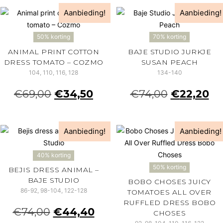
Aanbieding!
Aanbieding!
50% korting
70% korting
ANIMAL PRINT COTTON
BAJE STUDIO JURKJE
DRESS TOMATO – COZMO
SUSAN PEACH
104, 110, 116, 128
134-140
€
69,00
€
34,50
€
74,00
€
22,20
Aanbieding!
Aanbieding!
40% korting
50% korting
BEJIS DRESS ANIMAL –
BAJE STUDIO
BOBO CHOSES JUICY
86-92, 98-104, 122-128
TOMATOES ALL OVER
RUFFLED DRESS BOBO
€
74,00
€
44,40
CHOSES