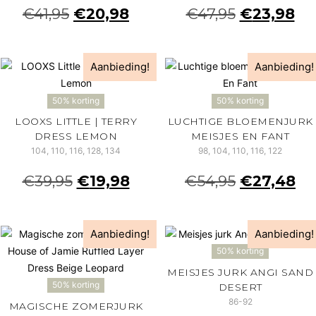
€
41,95
€
20,98
€
47,95
€
23,98
Aanbieding!
Aanbieding!
50% korting
50% korting
LOOXS LITTLE | TERRY
LUCHTIGE BLOEMENJURK
DRESS LEMON
MEISJES EN FANT
104, 110, 116, 128, 134
98, 104, 110, 116, 122
€
39,95
€
19,98
€
54,95
€
27,48
Aanbieding!
Aanbieding!
50% korting
MEISJES JURK ANGI SAND
50% korting
DESERT
86-92
MAGISCHE ZOMERJURK