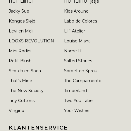
HUTTEliHUT
HUTTEliHUT jasje
Jacky Sue
Kids Around
Konges Sløjd
Labo de Colores
Levi en Meli
Lil´ Atelier
LOOXS REVOLUTION
Louise Misha
Mini Rodini
Name It
Petit Blush
Salted Stories
Scotch en Soda
Sproet en Sprout
That's Mine
The Campamento
The New Society
Timberland
Tiny Cottons
Two You Label
Vingino
Your Wishes
KLANTENSERVICE