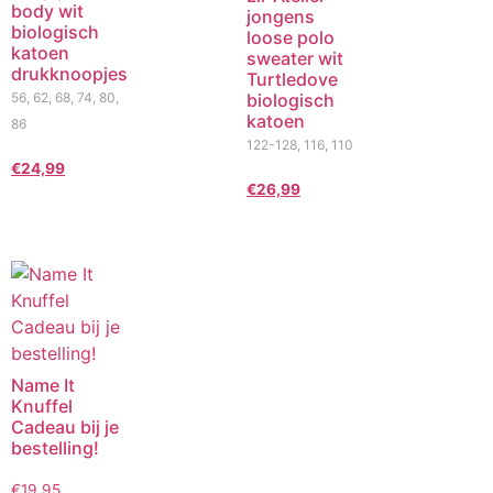
body wit
jongens
biologisch
loose polo
katoen
sweater wit
drukknoopjes
Turtledove
56, 62, 68, 74, 80,
biologisch
katoen
86
122-128, 116, 110
€
24,99
€
26,99
Name It
Knuffel
Cadeau bij je
bestelling!
€
19,95