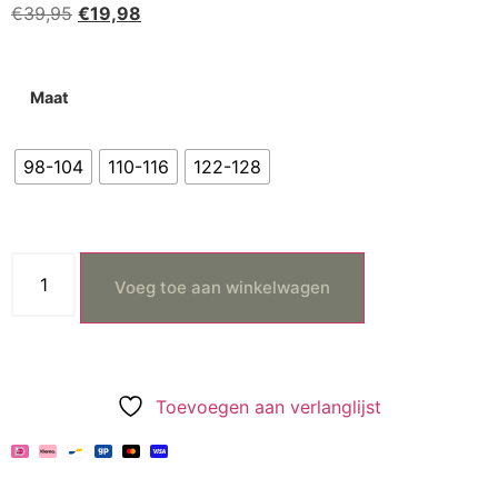
€
39,95
€
19,98
Maat
98-104
110-116
122-128
Voeg toe aan winkelwagen
Toevoegen aan verlanglijst