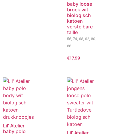
baby loose
broek wit
biologisch
katoen
verstelbare
taille
56, 74, 68, 62, 80,
86
€
17,99
Lil’ Atelier
baby polo
Lil’ Atelier