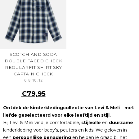
SCOTCH AND SODA
DOUBLE FACED CHECK
REGULARFIT SHIRT SKY
CAPTAIN CHECK
6, 8, 10, 12
€
79,95
Ontdek de kinderkledingcollectie van Levi & Meli – met
liefde geselecteerd voor elke leeftijd en stijl.
Bij Levi & Meli vind je comfortabele,
stijlvolle
en
duurzame
kinderkleding voor baby’s, peuters en kids. We geloven in
een
persoonlijke
benadering
en helpen je graag bij het