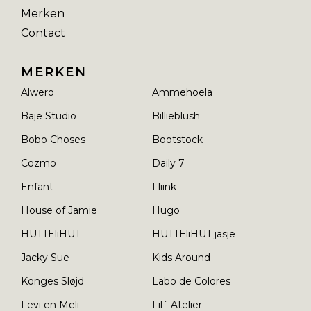
Merken
Contact
MERKEN
Alwero
Ammehoela
Baje Studio
Billieblush
Bobo Choses
Bootstock
Cozmo
Daily 7
Enfant
Fliink
House of Jamie
Hugo
HUTTEliHUT
HUTTEliHUT jasje
Jacky Sue
Kids Around
Konges Sløjd
Labo de Colores
Levi en Meli
Lil´ Atelier