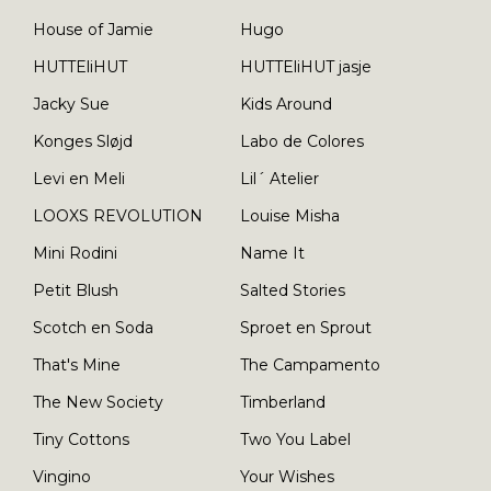
House of Jamie
Hugo
HUTTEliHUT
HUTTEliHUT jasje
Jacky Sue
Kids Around
Konges Sløjd
Labo de Colores
Levi en Meli
Lil´ Atelier
LOOXS REVOLUTION
Louise Misha
Mini Rodini
Name It
Petit Blush
Salted Stories
Scotch en Soda
Sproet en Sprout
That's Mine
The Campamento
The New Society
Timberland
Tiny Cottons
Two You Label
Vingino
Your Wishes