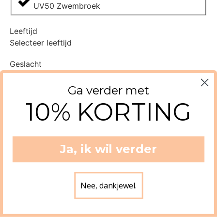
UV50 Zwembroek
Leeftijd
Selecteer leeftijd
Geslacht
Selecteer geslacht
Ga verder met
10% KORTING
Jongen
Meisje
Ja, ik wil verder
Uniseks
Maat
Nee, dankjewel.
Selecteer maat
02A