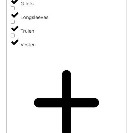
Gilets
Longsleeves
Truien
Vesten