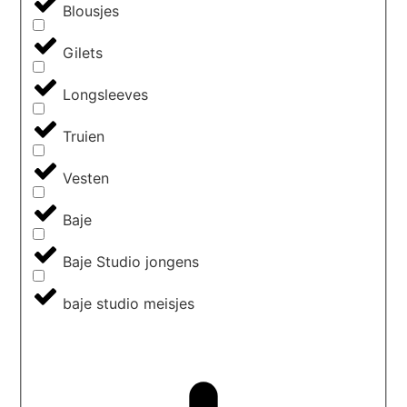
Blousjes
Gilets
Longsleeves
Truien
Vesten
Baje
Baje Studio jongens
baje studio meisjes