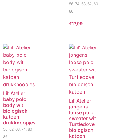
56, 74, 68, 62, 80,
86
€
17,99
Lil’ Atelier
baby polo
Lil’ Atelier
body wit
jongens
biologisch
loose polo
katoen
sweater wit
drukknoopjes
Turtledove
56, 62, 68, 74, 80,
biologisch
katoen
86