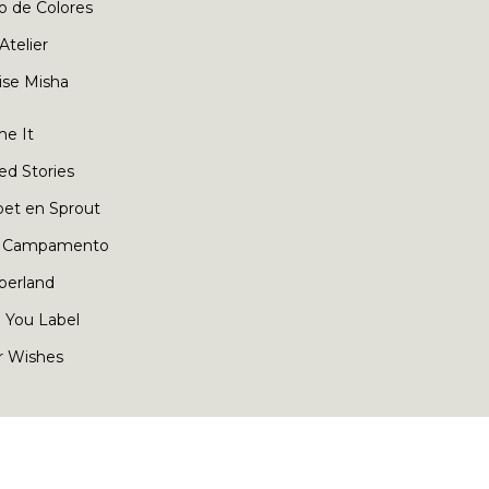
o de Colores
 Atelier
ise Misha
e It
ed Stories
oet en Sprout
 Campamento
berland
 You Label
r Wishes