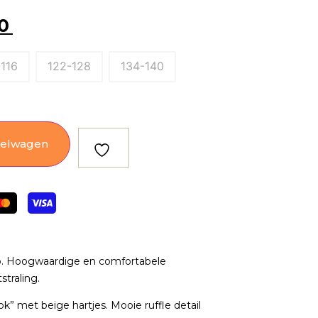
0
-116
122-128
134-140
kelwagen
io. Hoogwaardige en comfortabele
straling.
ok” met beige hartjes. Mooie ruffle detail