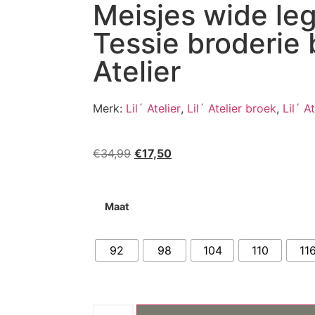
Meisjes wide le
Tessie broderie 
Atelier
Merk:
Lil´ Atelier
,
Lil´ Atelier broek
,
Lil´ A
€
34,99
€
17,50
Maat
92
98
104
110
11