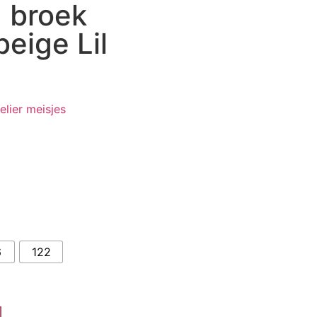
g broek
beige Lil
telier meisjes
6
122