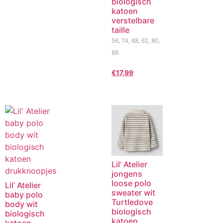
biologisch
katoen
verstelbare
taille
56, 74, 68, 62, 80,
86
€
17,99
Lil’ Atelier
jongens
loose polo
Lil’ Atelier
sweater wit
baby polo
Turtledove
body wit
biologisch
biologisch
katoen
katoen