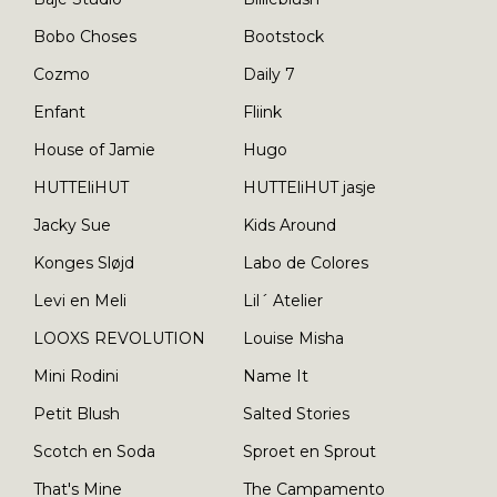
Bobo Choses
Bootstock
Cozmo
Daily 7
Enfant
Fliink
House of Jamie
Hugo
HUTTEliHUT
HUTTEliHUT jasje
Jacky Sue
Kids Around
Konges Sløjd
Labo de Colores
Levi en Meli
Lil´ Atelier
LOOXS REVOLUTION
Louise Misha
Mini Rodini
Name It
Petit Blush
Salted Stories
Scotch en Soda
Sproet en Sprout
That's Mine
The Campamento