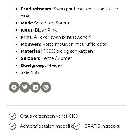
Productnaam:
Swan print meisjes T-shirt blush
pink
Merk:
Sproet en Sprout
Kleur:
Blush Pink
Print:
All-over swan print (zwanen)
Mouwen:
Korte mouwen met ruffle detail
Materiaal:
100% biologisch katoen
Seizoen:
Lente / Zomer
Doelgroep:
Meisjes
S26-2138
Gratis verzenden vanaf €150,-
Achteraf betalen mogelijk
GRATIS ingepakt