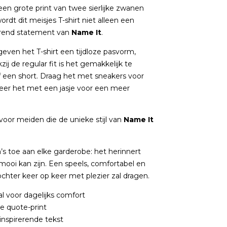
een grote print van twee sierlijke zwanen
wordt dit meisjes T-shirt niet alleen een
erend statement van
Name It
.
ven het T-shirt een tijdloze pasvorm,
zij de regular fit is het gemakkelijk te
 een short. Draag het met sneakers voor
neer het met een jasje voor een meer
 voor meiden die de unieke stijl van
Name It
ra’s toe aan elke garderobe: het herinnert
 mooi kan zijn. Een speels, comfortabel en
ochter keer op keer met plezier zal dragen.
l voor dagelijks comfort
le quote-print
nspirerende tekst