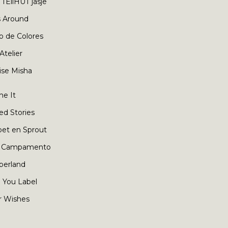
TEliHUT jasje
s Around
o de Colores
 Atelier
ise Misha
e It
ed Stories
oet en Sprout
 Campamento
berland
 You Label
r Wishes