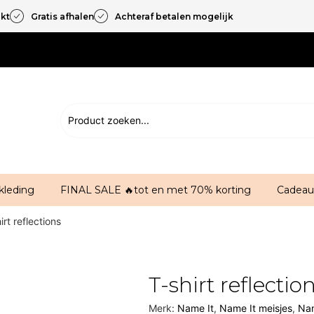
akt
Gratis afhalen
Achteraf betalen mogelijk
kleding
FINAL SALE 🔥tot en met 70% korting
Cadeau
irt reflections
T-shirt reflectio
Merk:
Name It
,
Name It meisjes
,
Nam