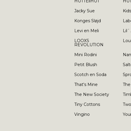
HUTTEliHUT
HUT
Jacky Sue
Kid
Konges Sløjd
Lab
Levi en Meli
Lil´
LOOXS
Lou
REVOLUTION
Mini Rodini
Nam
Petit Blush
Salt
Scotch en Soda
Spr
That's Mine
The
The New Society
Tim
Tiny Cottons
Two
Vingino
You