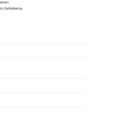
neren
én betekenis