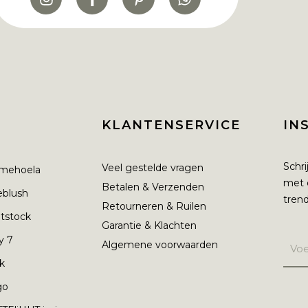
KLANTENSERVICE
IN
Schri
Veel gestelde vragen
mehoela
met 
Betalen & Verzenden
ieblush
trend
Retourneren & Ruilen
tstock
Garantie & Klachten
y 7
Algemene voorwaarden
nk
go