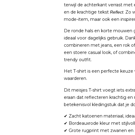
terwijl de achterkant verrast met 
en de krachtige tekst
. Zo 
Reflect
mode-item, maar ook een inspir
De ronde hals en korte mouwen ge
ideaal voor dagelijks gebruik. Dank
combineren met jeans, een rok of
een stoere casual look, of combi
trendy outfit.
Het T-shirt is een perfecte keuze
waarderen.
Dit meisjes T-shirt voegt iets ext
eraan dat reflecteren krachtig en
betekenisvol kledingstuk dat je d
✔ Zacht katoenen materiaal, ideaa
✔ Bordeauxrode kleur met stijlvol
✔ Grote rugprint met zwanen en i