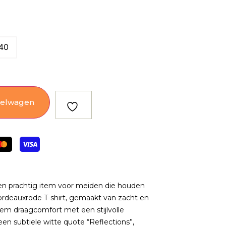
40
kelwagen
en prachtig item voor meiden die houden
rdeauxrode T-shirt, gemaakt van zacht en
em draagcomfort met een stijlvolle
 een subtiele witte quote “Reflections”,