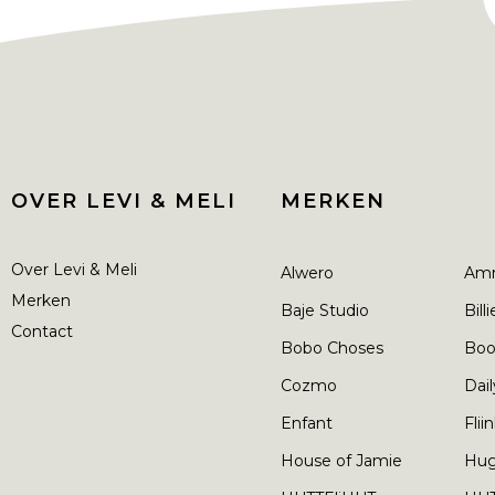
OVER LEVI & MELI
MERKEN
Over Levi & Meli
Alwero
Am
Merken
Baje Studio
Bill
Contact
Bobo Choses
Boo
Cozmo
Dail
Enfant
Flii
House of Jamie
Hu