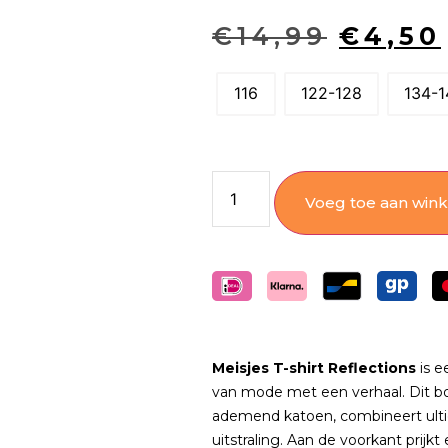
€
14,99
€
4,50
116
122-128
134-1
Voeg toe aan win
Meisjes T-shirt Reflections
is e
van mode met een verhaal. Dit bo
ademend katoen, combineert ulti
uitstraling. Aan de voorkant prijkt