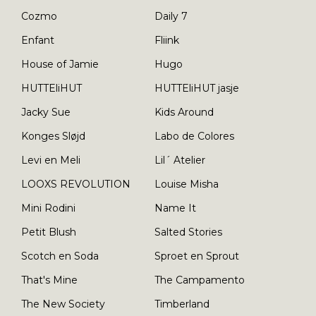
Cozmo
Daily 7
Enfant
Fliink
House of Jamie
Hugo
HUTTEliHUT
HUTTEliHUT jasje
Jacky Sue
Kids Around
Konges Sløjd
Labo de Colores
Levi en Meli
Lil´ Atelier
LOOXS REVOLUTION
Louise Misha
Mini Rodini
Name It
Petit Blush
Salted Stories
Scotch en Soda
Sproet en Sprout
That's Mine
The Campamento
The New Society
Timberland