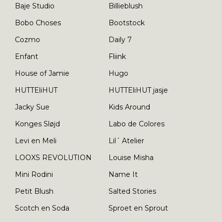
Baje Studio
Billieblush
Bobo Choses
Bootstock
Cozmo
Daily 7
Enfant
Fliink
House of Jamie
Hugo
HUTTEliHUT
HUTTEliHUT jasje
Jacky Sue
Kids Around
Konges Sløjd
Labo de Colores
Levi en Meli
Lil´ Atelier
LOOXS REVOLUTION
Louise Misha
Mini Rodini
Name It
Petit Blush
Salted Stories
Scotch en Soda
Sproet en Sprout