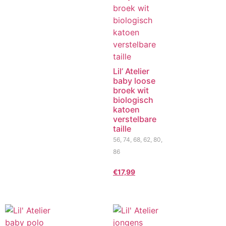
Lil’ Atelier
baby loose
broek wit
biologisch
katoen
verstelbare
taille
56, 74, 68, 62, 80,
86
€
17,99