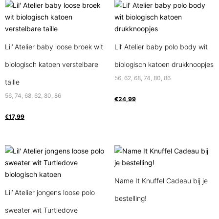
Lil’ Atelier baby loose broek wit
Lil’ Atelier baby polo body wit
biologisch katoen verstelbare
biologisch katoen drukknoopjes
56, 62, 68, 74, 80, 86
taille
56, 74, 68, 62, 80, 86
€
24,99
€
17,99
Name It Knuffel Cadeau bij je
Lil’ Atelier jongens loose polo
bestelling!
sweater wit Turtledove