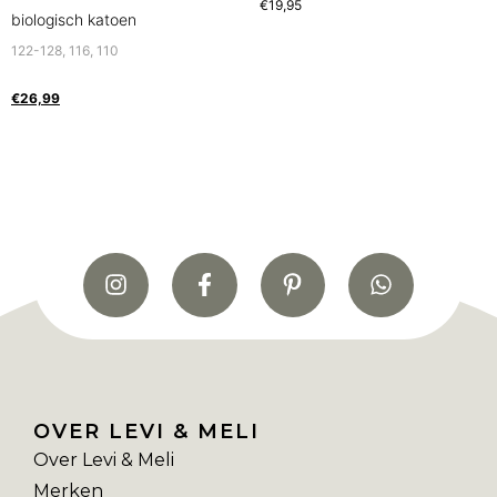
€
19,95
biologisch katoen
122-128, 116, 110
€
26,99
OVER LEVI & MELI
Over Levi & Meli
Merken