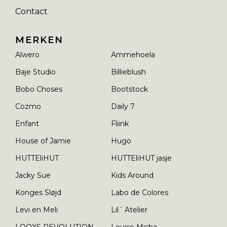
Contact
MERKEN
Alwero
Ammehoela
Baje Studio
Billieblush
Bobo Choses
Bootstock
Cozmo
Daily 7
Enfant
Fliink
House of Jamie
Hugo
HUTTEliHUT
HUTTEliHUT jasje
Jacky Sue
Kids Around
Konges Sløjd
Labo de Colores
Levi en Meli
Lil´ Atelier
LOOXS REVOLUTION
Louise Misha