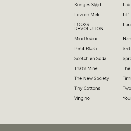
Konges Sløjd
Lab
Levi en Meli
Lil´
LOOXS
Lou
REVOLUTION
Mini Rodini
Nam
Petit Blush
Salt
Scotch en Soda
Spr
That's Mine
The
The New Society
Tim
Tiny Cottons
Two
Vingino
You