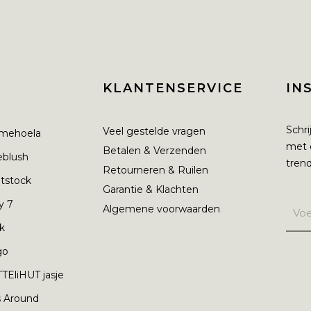
KLANTENSERVICE
IN
Schri
Veel gestelde vragen
mehoela
met 
Betalen & Verzenden
ieblush
trend
Retourneren & Ruilen
tstock
Garantie & Klachten
y 7
Algemene voorwaarden
nk
go
TEliHUT jasje
s Around