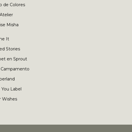
o de Colores
 Atelier
ise Misha
e It
ed Stories
oet en Sprout
 Campamento
berland
 You Label
r Wishes