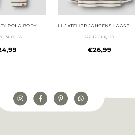
LIL’ ATELIER BABY POLO BODY WIT BIOLOGISCH KATOEN DRUKKNOOPJES
LIL’ ATELIER JONGENS LOOSE POLO SWEATER WIT TURTLEDOVE BIOLOGISCH KATOEN
68, 74, 80, 86
122-128, 116, 110
24,99
€
26,99