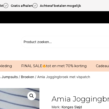
akt
Gratis afhalen
Achteraf betalen mogelijk
kleding
FINAL SALE
tot en met 70% korting
Cadeau
& Jumpsuits
/
Broeken
/ Amia Joggingbroek met vispatch
Amia Joggingbr
Merk:
Konges Sløjd