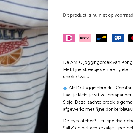
Dit product is nu niet op voorraa
De AMIO joggingbroek van Konges S
Met fijne streepjes en een gebord
unieke twist.
AMIO Joggingbroek – Comfort
Laat je kleintje stijlvol ontspan
Slojd. Deze zachte broek is gem
afgewerkt met fijne donkerblauwe 
De eyecatcher? Een speelse gebo
Salty’ op het achterzakje – perf