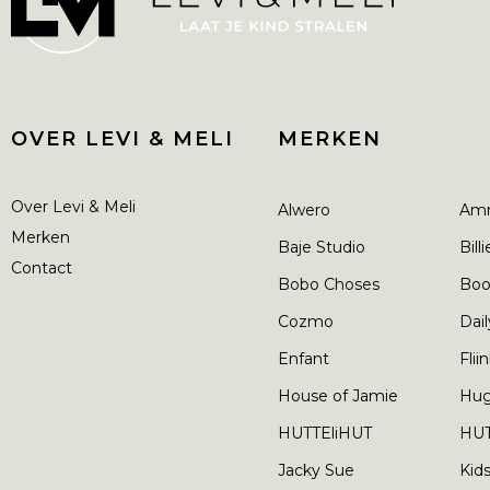
OVER LEVI & MELI
MERKEN
Over Levi & Meli
Alwero
Am
Merken
Baje Studio
Bill
Contact
Bobo Choses
Boo
Cozmo
Dail
Enfant
Flii
House of Jamie
Hu
HUTTEliHUT
HUT
Jacky Sue
Kid