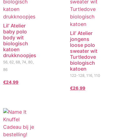
Lil’ Atelier
baby polo
Lil’ Atelier
body wit
jongens
biologisch
loose polo
katoen
sweater wit
drukknoopjes
Turtledove
56, 62, 68, 74, 80,
biologisch
katoen
86
122-128, 116, 110
€
24,99
€
26,99