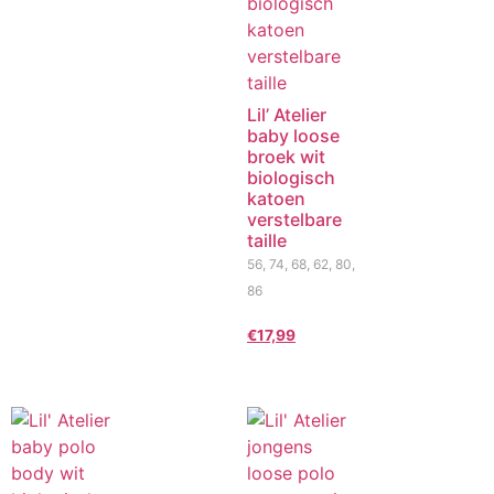
Lil’ Atelier
baby loose
broek wit
biologisch
katoen
verstelbare
taille
56, 74, 68, 62, 80,
86
€
17,99