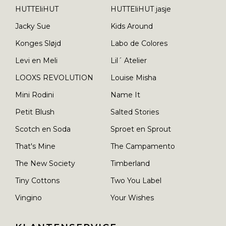
HUTTEliHUT
HUTTEliHUT jasje
Jacky Sue
Kids Around
Konges Sløjd
Labo de Colores
Levi en Meli
Lil´ Atelier
LOOXS REVOLUTION
Louise Misha
Mini Rodini
Name It
Petit Blush
Salted Stories
Scotch en Soda
Sproet en Sprout
That's Mine
The Campamento
The New Society
Timberland
Tiny Cottons
Two You Label
Vingino
Your Wishes